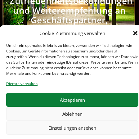
Zufriedenheitsbekundungen
und Weiterempfehlung an
Geschäftspartner,
Kollegen, Freunde und
Cookie-Zustimmung verwalten
Bekannte.
Um dir ein optimales Erlebnis zu bieten, verwenden wir Technologien wie
Cookies, um Geräteinformationen zu speichern und/oder darauf
zuzugreifen. Wenn du diesen Technologien zustimmst, können wir Daten wie
das Surfverhalten oder eindeutige IDs auf dieser Website verarbeiten. Wenn
du deine Zustimmung nicht erteilst oder zurückziehst, können bestimmte
Merkmale und Funktionen beeinträchtigt werden.
Klicke auf "Ich stimme zu", um Google
Dienste verwalten
maps zu aktivieren
Cookie-Richtlinie
Akzeptieren
Ich stimme zu
Ablehnen
Einstellungen ansehen